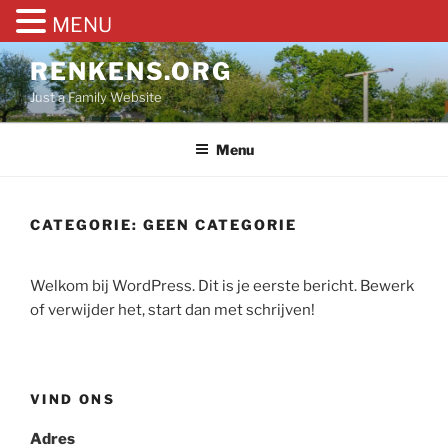
MENU
Ga
RENKENS.ORG
naar
Just a Family Website
de
inhoud
Menu
CATEGORIE:
GEEN CATEGORIE
Welkom bij WordPress. Dit is je eerste bericht. Bewerk
of verwijder het, start dan met schrijven!
VIND ONS
Adres