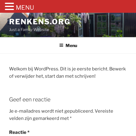
MENU
Ga
RENKENS.ORG
naar
Just a Family Website
de
inhoud
Menu
Welkom bij WordPress. Dit is je eerste bericht. Bewerk
of verwijder het, start dan met schrijven!
Geef een reactie
Je e-mailadres wordt niet gepubliceerd.
Vereiste
velden zijn gemarkeerd met
*
Reactie
*